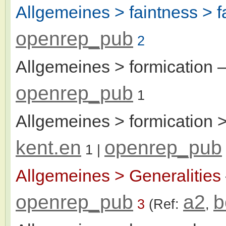
Allgemeines > faintness > f
openrep_pub
2
Allgemeines > formication
–
openrep_pub
1
Allgemeines > formication >
kent.en
openrep_pub
1
|
Allgemeines > Generalities
openrep_pub
a2
b
3
(Ref:
,