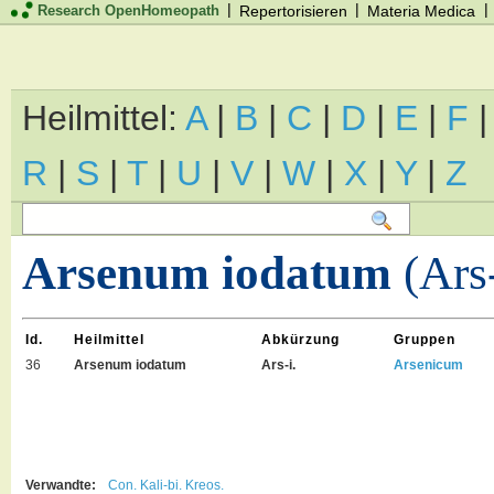
|
|
|
Research OpenHomeopath
Repertorisieren
Materia Medica
Heilmittel:
A
|
B
|
C
|
D
|
E
|
F
R
|
S
|
T
|
U
|
V
|
W
|
X
|
Y
|
Z
Arsenum iodatum
(Ars-
Id.
Heilmittel
Abkürzung
Gruppen
36
Arsenum iodatum
Ars-i.
Arsenicum
Verwandte:
Con.
Kali-bi.
Kreos.