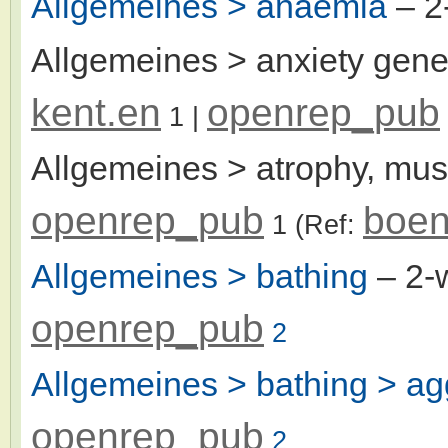
Allgemeines > anaemia
– 2
Allgemeines > anxiety gene
kent.en
openrep_pub
1
|
Allgemeines > atrophy, mus
openrep_pub
boen
1
(Ref:
Allgemeines > bathing
– 2-
openrep_pub
2
Allgemeines > bathing > ag
openrep_pub
2