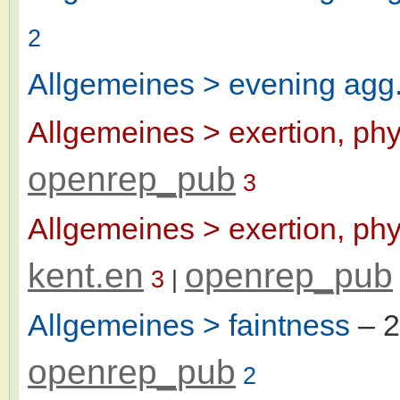
2
Allgemeines > evening agg
Allgemeines > exertion, phy
openrep_pub
3
Allgemeines > exertion, phy
kent.en
openrep_pub
3
|
Allgemeines > faintness
– 
openrep_pub
2