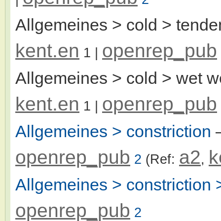
Allgemeines > cold > tende
kent.en
openrep_pub
1
|
Allgemeines > cold > wet w
kent.en
openrep_pub
1
|
Allgemeines > constriction
–
openrep_pub
a2
k
2
(Ref:
,
Allgemeines > constriction 
openrep_pub
2