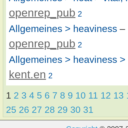
openrep_pub
2
Allgemeines > heaviness
–
openrep_pub
2
Allgemeines > heaviness > 
kent.en
2
1
2
3
4
5
6
7
8
9
10
11
12
13
25
26
27
28
29
30
31