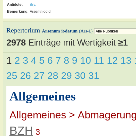
Antidote:
Bry.
Bemerkung:
Arsentrijodid
Repertorium
Arsenum iodatum
(Ars-i.)
2978
Einträge mit Wertigkeit
≥1
1
2
3
4
5
6
7
8
9
10
11
12
13
25
26
27
28
29
30
31
Allgemeines
Allgemeines > Abmagerung 
BZH
3