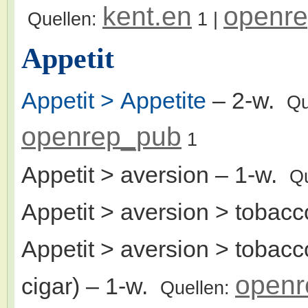
kent.en
openr
Quellen:
1
|
Appetit
Appetit > Appetite
– 2-w.
Qu
openrep_pub
1
Appetit > aversion
– 1-w.
Q
Appetit > aversion > tobacc
Appetit > aversion > tobac
openr
cigar)
– 1-w.
Quellen: