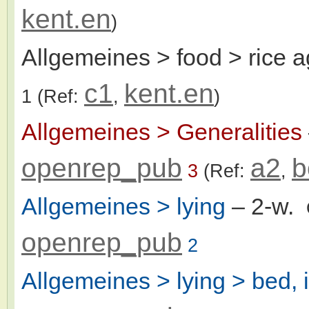
kent.en
)
Allgemeines > food > rice a
c1
kent.en
1
(Ref:
,
)
Allgemeines > Generalities
openrep_pub
a2
b
3
(Ref:
,
Allgemeines > lying
– 2-w.
openrep_pub
2
Allgemeines > lying > bed, 