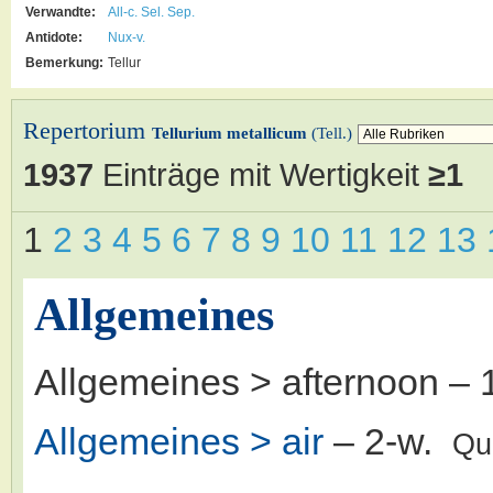
Verwandte:
All-c.
Sel.
Sep.
Antidote:
Nux-v.
Bemerkung:
Tellur
Repertorium
Tellurium metallicum
(Tell.)
1937
Einträge mit Wertigkeit
≥1
1
2
3
4
5
6
7
8
9
10
11
12
13
Allgemeines
Allgemeines > afternoon
– 
Allgemeines > air
– 2-w.
Qu