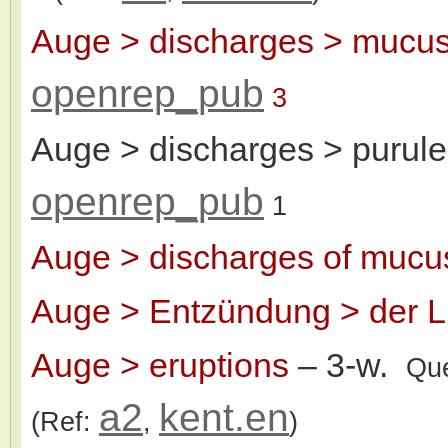
Auge > discharges > mucus
openrep_pub
3
Auge > discharges > purule
openrep_pub
1
Auge > discharges of mucu
Auge > Entzündung > der L
Auge > eruptions
– 3-w.
Que
a2
kent.en
(Ref:
,
)