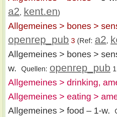
a2
kent.en
,
)
Allgemeines > bones > sensi
openrep_pub
a2
k
3
(Ref:
,
Allgemeines > bones > sensi
openrep_pub
w.
Quellen:
1
Allgemeines > drinking, ame
Allgemeines > eating > ame
Allgemeines > food
– 1-w.