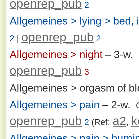
openrep_pub
2
Allgemeines > lying > bed, 
openrep_pub
2
|
2
Allgemeines > night
– 3-w.
openrep_pub
3
Allgemeines > orgasm of b
Allgemeines > pain
– 2-w.
openrep_pub
a2
k
2
(Ref:
,
Allgemeines > pain > burni