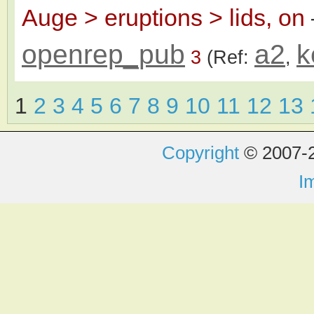
Auge > eruptions > lids, on
openrep_pub
a2
k
3
(Ref:
,
1
2
3
4
5
6
7
8
9
10
11
12
13
Copyright
© 2007-2
I