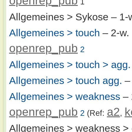
openrep_pub
1
Allgemeines > Sykose
– 1-
Allgemeines > touch
– 2-w
openrep_pub
2
Allgemeines > touch > agg.
Allgemeines > touch agg.
–
Allgemeines > weakness
– 
openrep_pub
a2
k
2
(Ref:
,
Allgemeines > weakness > 