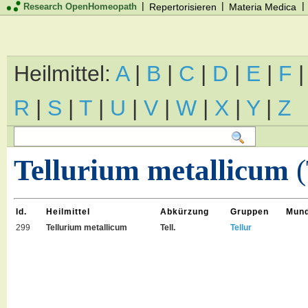
|
|
|
Research OpenHomeopath
Repertorisieren
Materia Medica
Heilmittel:
A
|
B
|
C
|
D
|
E
|
F
R
|
S
|
T
|
U
|
V
|
W
|
X
|
Y
|
Z
Tellurium metallicum
(
Id.
Heilmittel
Abkürzung
Gruppen
Mund
299
Tellurium metallicum
Tell.
Tellur