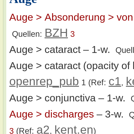
Auge > Absonderung > von 
BZH
Quellen:
3
Auge > cataract
– 1-w.
Quel
Auge > cataract (opacity of 
openrep_pub
c1
k
1
(Ref:
,
Auge > conjunctiva
– 1-w.
Auge > discharges
– 3-w.
Q
a2
kent.en
3
(Ref:
,
)