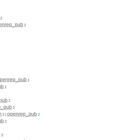
2
enrep_pub
2
penrep_pub
2
ub
1
pub
2
p_pub
2
n
openrep_pub
2
|
2
ub
2
b
2