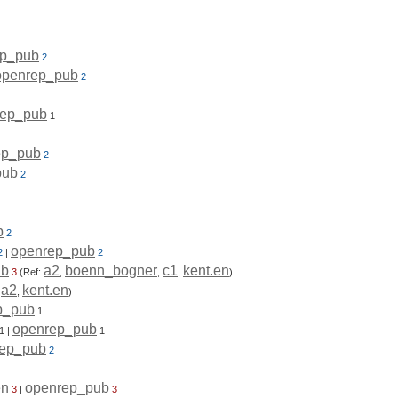
ep_pub
2
openrep_pub
2
rep_pub
1
ep_pub
2
pub
2
b
2
openrep_pub
2
|
2
ub
a2
boenn_bogner
c1
kent.en
3
(Ref:
,
,
,
)
a2
kent.en
:
,
)
p_pub
1
openrep_pub
1
|
1
rep_pub
2
en
openrep_pub
3
|
3