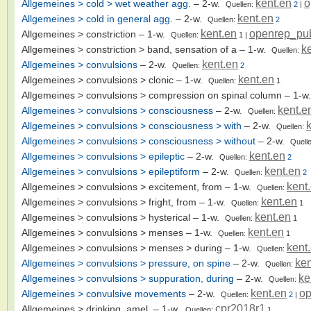
kent.en
o
Allgemeines > cold > wet weather agg.
– 2-w.
Quellen:
2
|
kent.en
Allgemeines > cold in general agg.
– 2-w.
Quellen:
2
kent.en
openrep_pu
Allgemeines > constriction
– 1-w.
Quellen:
1
|
k
Allgemeines > constriction > band, sensation of a
– 1-w.
Quellen:
kent.en
Allgemeines > convulsions
– 2-w.
Quellen:
2
kent.en
Allgemeines > convulsions > clonic
– 1-w.
Quellen:
1
Allgemeines > convulsions > compression on spinal column
– 1-w
kent.e
Allgemeines > convulsions > consciousness
– 2-w.
Quellen:
Allgemeines > convulsions > consciousness > with
– 2-w.
Quellen:
Allgemeines > convulsions > consciousness > without
– 2-w.
Quell
kent.en
Allgemeines > convulsions > epileptic
– 2-w.
Quellen:
2
kent.en
Allgemeines > convulsions > epileptiform
– 2-w.
Quellen:
2
kent
Allgemeines > convulsions > excitement, from
– 1-w.
Quellen:
kent.en
Allgemeines > convulsions > fright, from
– 1-w.
Quellen:
1
kent.en
Allgemeines > convulsions > hysterical
– 1-w.
Quellen:
1
kent.en
Allgemeines > convulsions > menses
– 1-w.
Quellen:
1
kent
Allgemeines > convulsions > menses > during
– 1-w.
Quellen:
ken
Allgemeines > convulsions > pressure, on spine
– 2-w.
Quellen:
ke
Allgemeines > convulsions > suppuration, during
– 2-w.
Quellen:
kent.en
o
Allgemeines > convulsive movements
– 2-w.
Quellen:
2
|
cpr2018r1
Allgemeines > drinking, amel.
– 1-w.
Quellen:
1