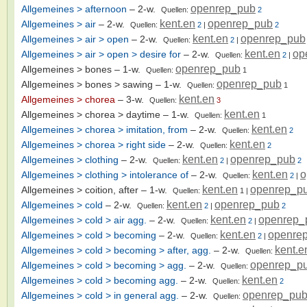
openrep_pub
Allgemeines > afternoon
– 2-w.
Quellen:
2
kent.en
openrep_pub
Allgemeines > air
– 2-w.
Quellen:
2
|
2
kent.en
openrep_pub
Allgemeines > air > open
– 2-w.
Quellen:
2
|
kent.en
op
Allgemeines > air > open > desire for
– 2-w.
Quellen:
2
|
openrep_pub
Allgemeines > bones
– 1-w.
Quellen:
1
openrep_pub
Allgemeines > bones > sawing
– 1-w.
Quellen:
1
kent.en
Allgemeines > chorea
– 3-w.
Quellen:
3
kent.en
Allgemeines > chorea > daytime
– 1-w.
Quellen:
1
kent.en
Allgemeines > chorea > imitation, from
– 2-w.
Quellen:
2
kent.en
Allgemeines > chorea > right side
– 2-w.
Quellen:
2
kent.en
openrep_pub
Allgemeines > clothing
– 2-w.
Quellen:
2
|
2
kent.en
o
Allgemeines > clothing > intolerance of
– 2-w.
Quellen:
2
|
kent.en
openrep_p
Allgemeines > coition, after
– 1-w.
Quellen:
1
|
kent.en
openrep_pub
Allgemeines > cold
– 2-w.
Quellen:
2
|
2
kent.en
openrep_
Allgemeines > cold > air agg.
– 2-w.
Quellen:
2
|
kent.en
openre
Allgemeines > cold > becoming
– 2-w.
Quellen:
2
|
kent.e
Allgemeines > cold > becoming > after, agg.
– 2-w.
Quellen:
openrep_p
Allgemeines > cold > becoming > agg.
– 2-w.
Quellen:
kent.en
Allgemeines > cold > becoming agg.
– 2-w.
Quellen:
2
openrep_pu
Allgemeines > cold > in general agg.
– 2-w.
Quellen: