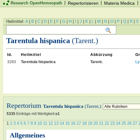
|
|
|
Research OpenHomeopath
Repertorisieren
Materia Medica
Heilmittel:
A
|
B
|
C
|
D
|
E
|
F
|
G
|
H
|
I
|
J
|
K
|
L
|
M
|
N
|
O
|
P
|
Q
|
R
|
S
Tarentula hispanica
(Tarent.)
Id.
Heilmittel
Abkürzung
G
3283
Tarentula hispanica
Tarent.
Ly
Repertorium
Tarentula hispanica
(Tarent.)
5335
Einträge mit Wertigkeit
≥1
1
2
3
4
5
6
7
8
9
10
11
12
13
14
15
16
17
18
19
20
21
22
23
24
25
26
27
Allgemeines