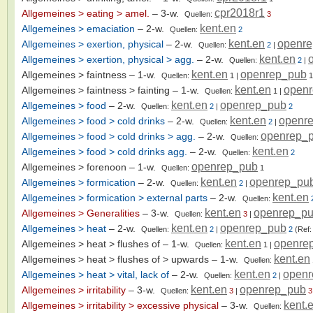
cpr2018r1
Allgemeines > eating > amel.
– 3-w.
Quellen:
3
kent.en
Allgemeines > emaciation
– 2-w.
Quellen:
2
kent.en
openr
Allgemeines > exertion, physical
– 2-w.
Quellen:
2
|
kent.en
Allgemeines > exertion, physical > agg.
– 2-w.
Quellen:
2
|
kent.en
openrep_pub
Allgemeines > faintness
– 1-w.
Quellen:
1
|
1
kent.en
open
Allgemeines > faintness > fainting
– 1-w.
Quellen:
1
|
kent.en
openrep_pub
Allgemeines > food
– 2-w.
Quellen:
2
|
2
kent.en
openr
Allgemeines > food > cold drinks
– 2-w.
Quellen:
2
|
openrep_
Allgemeines > food > cold drinks > agg.
– 2-w.
Quellen:
kent.en
Allgemeines > food > cold drinks agg.
– 2-w.
Quellen:
2
openrep_pub
Allgemeines > forenoon
– 1-w.
Quellen:
1
kent.en
openrep_pu
Allgemeines > formication
– 2-w.
Quellen:
2
|
kent.en
Allgemeines > formication > external parts
– 2-w.
Quellen:
kent.en
openrep_p
Allgemeines > Generalities
– 3-w.
Quellen:
3
|
kent.en
openrep_pub
Allgemeines > heat
– 2-w.
Quellen:
2
|
2
(Ref
kent.en
openre
Allgemeines > heat > flushes of
– 1-w.
Quellen:
1
|
kent.en
Allgemeines > heat > flushes of > upwards
– 1-w.
Quellen:
kent.en
open
Allgemeines > heat > vital, lack of
– 2-w.
Quellen:
2
|
kent.en
openrep_pub
Allgemeines > irritability
– 3-w.
Quellen:
3
|
3
kent.
Allgemeines > irritability > excessive physical
– 3-w.
Quellen: