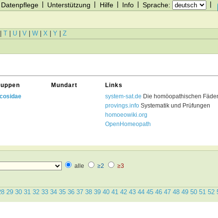
|
|
|
|
|
Datenpflege
Unterstützung
Hilfe
Info
Sprache:
|
T
|
U
|
V
|
W
|
X
|
Y
|
Z
ruppen
Mundart
Links
cosidae
system-sat.de
Die homöopathischen Fäden
provings.info
Systematik und Prüfungen
homoeowiki.org
OpenHomeopath
alle
≥2
≥3
28
29
30
31
32
33
34
35
36
37
38
39
40
41
42
43
44
45
46
47
48
49
50
51
52