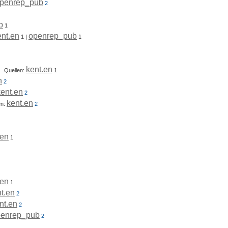
penrep_pub
2
b
1
ent.en
openrep_pub
1
|
1
kent.en
.
Quellen:
1
n
2
kent.en
2
kent.en
en:
2
.en
1
.en
1
t.en
2
nt.en
2
penrep_pub
2