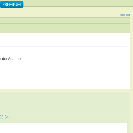
english
 der Ariadne
53
54