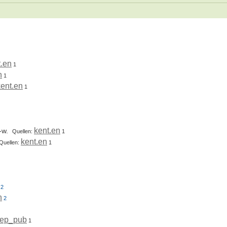
t.en
1
n
1
kent.en
1
kent.en
-w.
Quellen:
1
kent.en
Quellen:
1
2
n
2
rep_pub
1