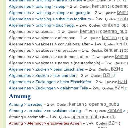
Quellen:
2
kent.en
openre
Allgemeines > twitching > sleep
– 2-w.
Quellen:
2
|
kent.
Allgemeines > twitching > sleep > on going to
– 2-w.
Quellen:
kent
Allgemeines > twitching > subsultus tendinum
– 2-w.
Quellen:
kent.en
op
Allgemeines > twitching > touch agg.
– 2-w.
Quellen:
2
|
kent.en
openrep_pub
Allgemeines > weakness
– 1-w.
Quellen:
1
|
kent.en
op
Allgemeines > weakness > afternoon
– 1-w.
Quellen:
1
|
kent.
Allgemeines > weakness > convulsions, after
– 1-w.
Quellen:
kent.en
o
Allgemeines > weakness > enervation
– 1-w.
Quellen:
1
|
kent.e
Allgemeines > weakness > excitement, after
– 1-w.
Quellen:
Allgemeines > weakness > nervous (neurasthenia)
– 1-w.
Quellen:
BZH
Allgemeines > Zucken > beim Einschlafen
– 2-w.
Quellen:
2
BZH
Allgemeines > Zucken > hier und dort
– 2-w.
Quellen:
2
BZH
Allgemeines > Zuckungen > beim Einschlafen
– 2-w.
Quellen:
BZH
Allgemeines > Zuckungen > gelähmter Teile
– 2-w.
Quellen:
2
Atmung
kent.en
openrep_pub
Atmung > arrested
– 2-w.
Quellen:
2
|
2
kent.en
Atmung > arrested > convulsions during
– 2-w.
Quellen:
2
|
openrep_pub
c1
Atmung > asthmatic
– 1-w.
Quellen:
1
(Ref:
)
BZH
Atmung > Atemnot > erschwertes Atmen
– 3-w.
Quellen:
3