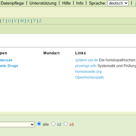
|
|
|
|
|
Datenpflege
Unterstützung
Hilfe
Info
Sprache:
|
T
|
U
|
V
|
W
|
X
|
Y
|
Z
pen
Mundart
Links
niaceae
system-sat.de
Die homöopathischen 
etic Drugs
provings.info
Systematik und Prüfun
homoeowiki.org
OpenHomeopath
alle
≥2
≥3