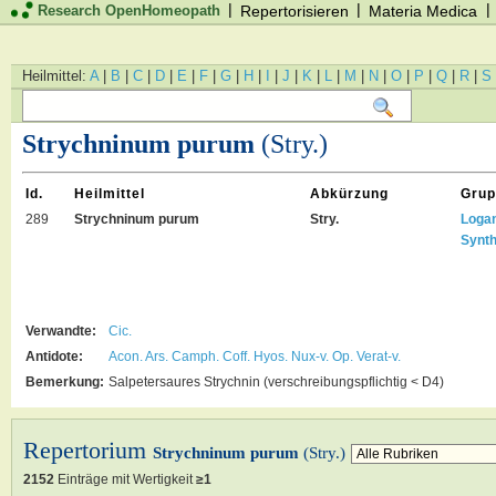
|
|
|
Research OpenHomeopath
Repertorisieren
Materia Medica
Heilmittel:
A
|
B
|
C
|
D
|
E
|
F
|
G
|
H
|
I
|
J
|
K
|
L
|
M
|
N
|
O
|
P
|
Q
|
R
|
S
Strychninum purum
(Stry.)
Id.
Heilmittel
Abkürzung
Grup
289
Strychninum purum
Stry.
Loga
Synth
Verwandte:
Cic.
Antidote:
Acon.
Ars.
Camph.
Coff.
Hyos.
Nux-v.
Op.
Verat-v.
Bemerkung:
Salpetersaures Strychnin (verschreibungspflichtig < D4)
Repertorium
Strychninum purum
(Stry.)
2152
Einträge mit Wertigkeit
≥1