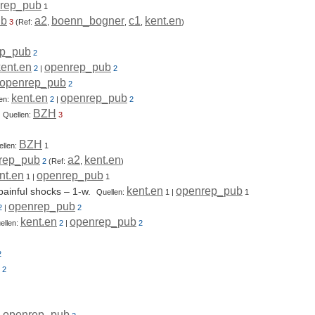
rep_pub
1
ub
a2
boenn_bogner
c1
kent.en
3
(Ref:
,
,
,
)
ep_pub
2
kent.en
openrep_pub
2
|
2
openrep_pub
2
kent.en
openrep_pub
en:
2
|
2
BZH
.
Quellen:
3
BZH
ellen:
1
rep_pub
a2
kent.en
2
(Ref:
,
)
nt.en
openrep_pub
1
|
1
kent.en
openrep_pub
painful shocks
– 1-w.
Quellen:
1
|
1
openrep_pub
2
|
2
kent.en
openrep_pub
ellen:
2
|
2
2
2
openrep_pub