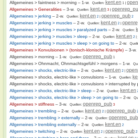
kent.en
open
Allgemeines > faintness > morning
– 1-w.
Quellen:
1
|
kent.en
openrep_p
Allgemeines > Generalities
– 3-w.
Quellen:
3
|
kent.en
openrep_pub
Allgemeines > jerking
– 2-w.
Quellen:
2
|
2
kent.en
openr
Allgemeines > jerking > muscles
– 2-w.
Quellen:
2
|
Allgemeines > jerking > muscles > paralyzed parts
– 2-w.
Quellen:
kent.en
Allgemeines > jerking > muscles > sleep
– 2-w.
Quellen:
2
|
Allgemeines > jerking > muscles > sleep > on going to
– 2-w.
Quell
Allgemeines > Konvulsionen > (tonisch-klonische Krämpfe)
– 3-w
openrep_pub
Allgemeines > morning
– 1-w.
Quellen:
1
Allgemeines > Ohnmacht, Ohnmachtsgefühl > morgens
– 1-w.
Qu
kent.en
open
Allgemeines > shocks, electric-like
– 2-w.
Quellen:
2
|
ke
Allgemeines > shocks, electric-like > convulsions
– 1-w.
Quellen:
Allgemeines > shocks, electric-like > convulsions > interrupted by 
kent.en
Allgemeines > shocks, electric-like > sleep
– 2-w.
Quellen:
Allgemeines > shocks, electric-like > sleep > on going to
– 2-w.
Qu
openrep_pub
Allgemeines > stiffness
– 3-w.
Quellen:
3
kent.en
openrep_pub
Allgemeines > trembling
– 2-w.
Quellen:
2
|
openrep_pub
Allgemeines > trembling > externally
– 2-w.
Quellen:
kent.en
Allgemeines > trembling externally
– 2-w.
Quellen:
2
kent.en
openrep_pub
Allgemeines > twitching
– 2-w.
Quellen:
2
|
2
kent.en
Allgemeines > twitching > here and there
– 2-w.