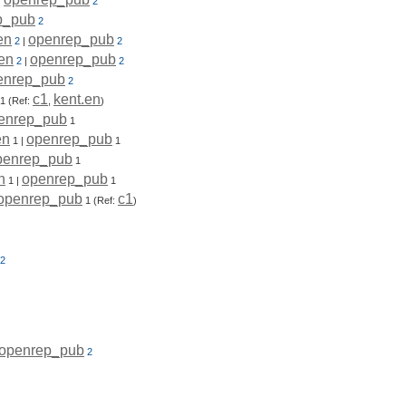
|
2
p_pub
2
en
openrep_pub
2
|
2
.en
openrep_pub
2
|
2
enrep_pub
2
c1
kent.en
1
(Ref:
,
)
enrep_pub
1
en
openrep_pub
1
|
1
penrep_pub
1
n
openrep_pub
1
|
1
openrep_pub
c1
1
(Ref:
)
2
openrep_pub
2