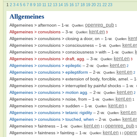
1
2
3
4
5
6
7
8
9
10
11
12
13
14
15
16
17
18
19
20
21
22
23
Allgemeines
openrep_pub
Allgemeines > afternoon
– 1-w.
Quellen:
1
kent.en
Allgemeines > convulsions
– 3-w.
Quellen:
3
ken
Allgemeines > convulsions > closing a door, on
– 1-w.
Quellen:
kent.e
Allgemeines > convulsions > consciousness
– 1-w.
Quellen:
Allgemeines > convulsions > consciousness > with
– 1-w.
Quellen:
kent.en
Allgemeines > convulsions > draft, agg.
– 3-w.
Quellen:
3
kent.en
Allgemeines > convulsions > epileptic
– 2-w.
Quellen:
2
kent.en
Allgemeines > convulsions > epileptiform
– 2-w.
Quellen:
2
Allgemeines > convulsions > extension of body, forcible, amel.
– 1
Allgemeines > convulsions > interrupted by painful shocks
– 1-w.
kent.en
Allgemeines > convulsions > motion agg.
– 2-w.
Quellen:
2
kent.en
Allgemeines > convulsions > noise, from
– 1-w.
Quellen:
1
kent.en
Allgemeines > convulsions > sudden
– 1-w.
Quellen:
1
kent.en
Allgemeines > convulsions > tetanic rigidity
– 2-w.
Quellen:
kent.e
Allgemeines > convulsions > touched, when
– 2-w.
Quellen:
kent.en
openrep_pub
Allgemeines > faintness
– 1-w.
Quellen:
1
|
1
kent.en
open
Allgemeines > faintness > fainting
– 1-w.
Quellen:
1
|