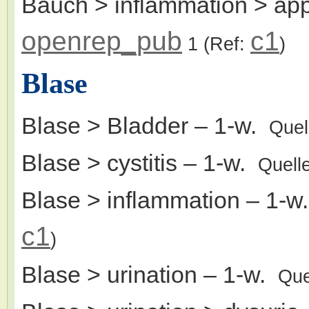
Bauch > inflammation > app
openrep_pub
c1
1
(Ref:
)
Blase
Blase > Bladder
– 1-w.
Quel
Blase > cystitis
– 1-w.
Quell
Blase > inflammation
– 1-w
c1
)
Blase > urination
– 1-w.
Que