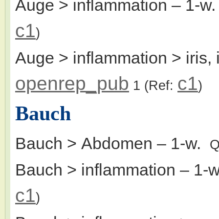
Auge > inflammation
– 1-w
c1
)
Auge > inflammation > iris, ir
openrep_pub
c1
1
(Ref:
)
Bauch
Bauch > Abdomen
– 1-w.
Q
Bauch > inflammation
– 1-
c1
)