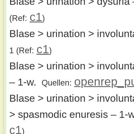
Blase > urination > dysuria
c1
(Ref:
)
Blase > urination > involunt
c1
1
(Ref:
)
Blase > urination > involunt
openrep_p
– 1-w.
Quellen:
Blase > urination > involunt
> spasmodic enuresis
– 1-
c1
)