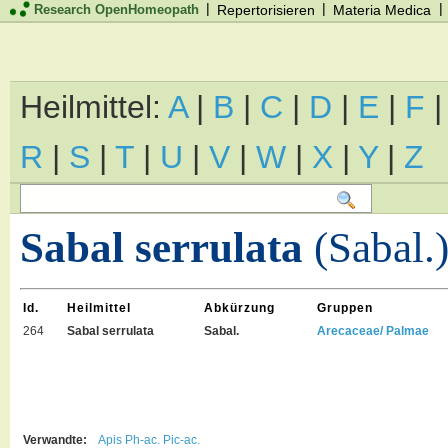
|
|
|
Research OpenHomeopath
Repertorisieren
Materia Medica
Heilmittel:
A
|
B
|
C
|
D
|
E
|
F
R
|
S
|
T
|
U
|
V
|
W
|
X
|
Y
|
Z
Sabal serrulata
(Sabal.
Id.
Heilmittel
Abkürzung
Gruppen
264
Sabal serrulata
Sabal.
Arecaceae/ Palmae
Verwandte:
Apis
Ph-ac.
Pic-ac.