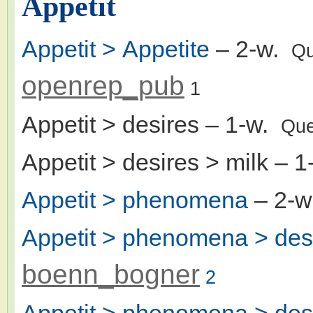
Appetit
Appetit > Appetite
– 2-w.
Qu
openrep_pub
1
Appetit > desires
– 1-w.
Que
Appetit > desires > milk
– 1
Appetit > phenomena
– 2-
Appetit > phenomena > desi
boenn_bogner
2
Appetit > phenomena > desir