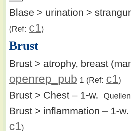
Blase > urination > strangu
c1
(Ref:
)
Brust
Brust > atrophy, breast (m
openrep_pub
c1
1
(Ref:
)
Brust > Chest
– 1-w.
Quelle
Brust > inflammation
– 1-w
c1
)