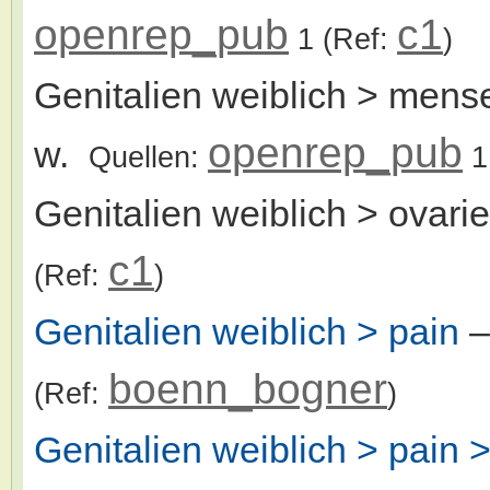
openrep_pub
c1
1
(Ref:
)
Genitalien weiblich > mens
openrep_pub
w.
Quellen:
1
Genitalien weiblich > ovari
c1
(Ref:
)
Genitalien weiblich > pain
–
boenn_bogner
(Ref:
)
Genitalien weiblich > pain >