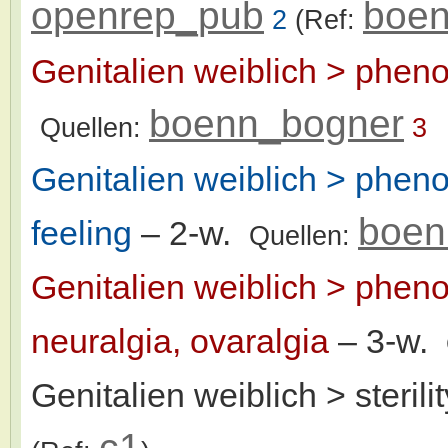
openrep_pub
boen
2
(Ref:
Genitalien weiblich > phen
boenn_bogner
Quellen:
3
Genitalien weiblich > phen
boen
feeling
– 2-w.
Quellen:
Genitalien weiblich > phen
neuralgia, ovaralgia
– 3-w.
Genitalien weiblich > sterilit
c1