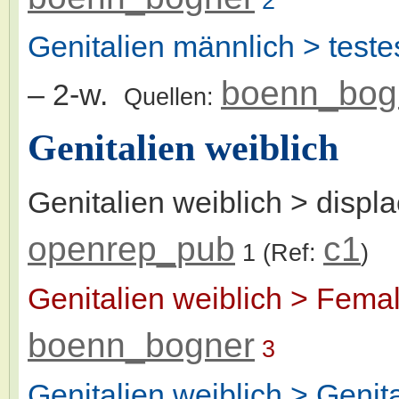
2
Genitalien männlich > teste
boenn_bog
– 2-w.
Quellen:
Genitalien weiblich
Genitalien weiblich > displ
openrep_pub
c1
1
(Ref:
)
Genitalien weiblich > Fema
boenn_bogner
3
Genitalien weiblich > Genit