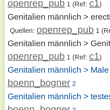
openrep_pub
c1
1
(Ref:
)
Genitalien männlich > erect
openrep_pub
Quellen:
1
(R
Genitalien männlich > Genit
openrep_pub
c1
1
(Ref:
)
Genitalien männlich > Male
boenn_bogner
2
Genitalien männlich > tes
boenn_bogner