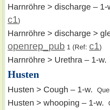
Harnröhre > discharge
– 1-
c1
)
Harnröhre > discharge > gl
openrep_pub
c1
1
(Ref:
)
Harnröhre > Urethra
– 1-w
Husten
Husten > Cough
– 1-w.
Que
Husten > whooping
– 1-w.