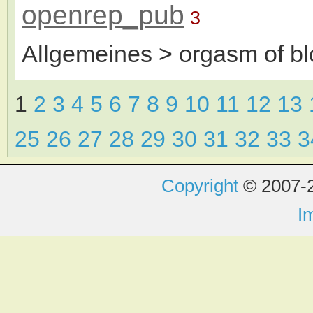
openrep_pub
3
Allgemeines > orgasm of b
1
2
3
4
5
6
7
8
9
10
11
12
13
25
26
27
28
29
30
31
32
33
Copyright
© 2007-2
I