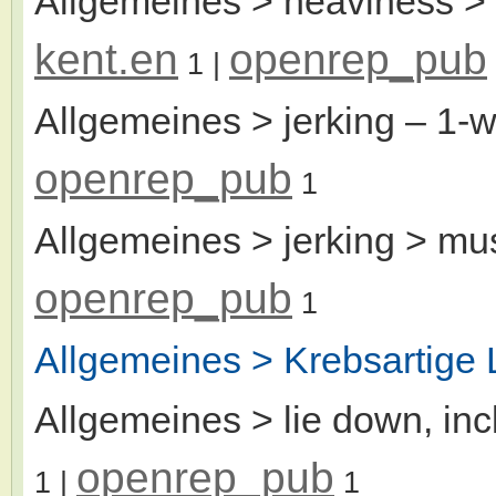
Allgemeines > heaviness > 
kent.en
openrep_pub
1
|
Allgemeines > jerking
– 1-
openrep_pub
1
Allgemeines > jerking > mu
openrep_pub
1
Allgemeines > Krebsartige 
Allgemeines > lie down, incl
openrep_pub
1
|
1