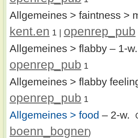
Allgemeines > faintness > 
kent.en
openrep_pub
1
|
Allgemeines > flabby
– 1-w
openrep_pub
1
Allgemeines > flabby feelin
openrep_pub
1
Allgemeines > food
– 2-w.
boenn_bogner
)