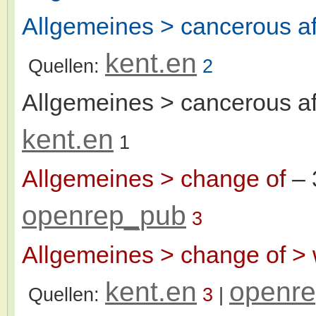
Allgemeines > cancerous af
kent.en
Quellen:
2
Allgemeines > cancerous af
kent.en
1
Allgemeines > change of
– 
openrep_pub
3
Allgemeines > change of > 
kent.en
openr
Quellen:
3
|