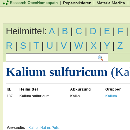
|
|
|
Research OpenHomeopath
Repertorisieren
Materia Medica
Heilmittel:
A
|
B
|
C
|
D
|
E
|
F
R
|
S
|
T
|
U
|
V
|
W
|
X
|
Y
|
Z
Kalium sulfuricum
(Kal
Id.
Heilmittel
Abkürzung
Gruppen
187
Kalium sulfuricum
Kali-s.
Kalium
Verwandte:
Kali-bi.
Nat-m.
Puls.