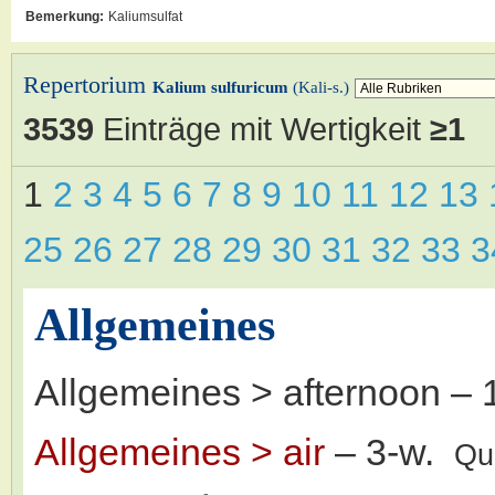
Bemerkung:
Kaliumsulfat
Repertorium
Kalium sulfuricum
(Kali-s.)
3539
Einträge mit Wertigkeit
≥1
1
2
3
4
5
6
7
8
9
10
11
12
13
25
26
27
28
29
30
31
32
33
Allgemeines
Allgemeines > afternoon
– 
Allgemeines > air
– 3-w.
Qu