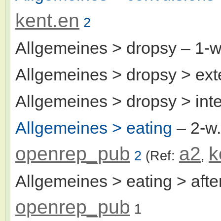
kent.en
2
Allgemeines > dropsy
– 1-
Allgemeines > dropsy > ext
Allgemeines > dropsy > inte
Allgemeines > eating
– 2-w
openrep_pub
a2
k
2
(Ref:
,
Allgemeines > eating > afte
openrep_pub
1