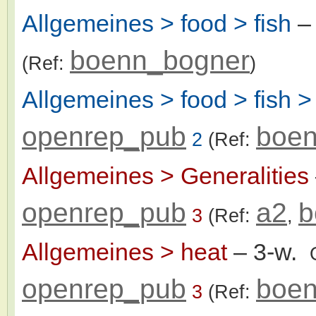
Allgemeines > food > fish
–
boenn_bogner
(Ref:
)
Allgemeines > food > fish >
openrep_pub
boen
2
(Ref:
Allgemeines > Generalities
openrep_pub
a2
b
3
(Ref:
,
Allgemeines > heat
– 3-w.
openrep_pub
boen
3
(Ref: