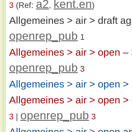
a2
kent.en
3
(Ref:
,
)
Allgemeines > air > draft ag
openrep_pub
1
Allgemeines > air > open
– 
openrep_pub
3
Allgemeines > air > open >
Allgemeines > air > open > 
openrep_pub
3
|
3
Allgemeines > air > open a