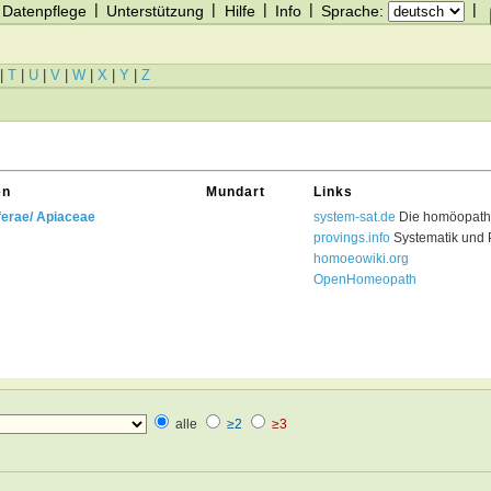
|
|
|
|
|
Datenpflege
Unterstützung
Hilfe
Info
Sprache:
|
T
|
U
|
V
|
W
|
X
|
Y
|
Z
en
Mundart
Links
ferae/ Apiaceae
system-sat.de
Die homöopathi
provings.info
Systematik und 
homoeowiki.org
OpenHomeopath
alle
≥2
≥3