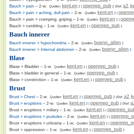
kent.en
openrep_pub
a2
k
Bauch > pain
– 2-w.
Quellen:
2
|
2
(Ref:
,
kent.en
openre
Bauch > pain > aching, dull pain
– 2-w.
Quellen:
2
|
kent.en
openr
Bauch > pain > cramping, griping
– 1-w.
Quellen:
1
|
kent.en
openrep_pub
Bauch > rumbling
– 1-w.
Quellen:
1
|
1
Bauch innerer
boenn_allen
Bauch innerer > hypochondria
– 2-w.
Quellen:
2
boenn_allen
Bauch innerer > Internal abdomen
– 2-w.
Quellen:
2
Blase
kent.en
openrep_pub
Blase > Bladder
– 1-w.
Quellen:
1
|
1
openrep_pub
Blase > bladder in general
– 1-w.
Quellen:
1
kent.en
openrep_pub
Blase > constriction
– 1-w.
Quellen:
1
|
1
Brust
kent.en
openrep_pub
a2
k
Brust > Chest
– 2-w.
Quellen:
2
|
2
(Ref:
,
kent.en
openrep_pub
a
Brust > eruptions
– 2-w.
Quellen:
2
|
2
(Ref:
kent.en
openrep_pu
Brust > eruptions > miliary
– 1-w.
Quellen:
1
|
kent.en
openrep_
Brust > eruptions > pustules
– 2-w.
Quellen:
2
|
kent.en
openrep_p
Brust > eruptions > urticaria
– 1-w.
Quellen:
1
|
kent.en
openrep_pub
Brust > oppression
– 1-w.
Quellen:
1
|
1