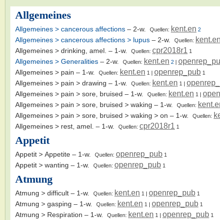
Allgemeines
kent.en
Allgemeines > cancerous affections
– 2-w.
Quellen:
2
kent.e
Allgemeines > cancerous affections > lupus
– 2-w.
Quellen:
cpr2018r1
Allgemeines > drinking, amel.
– 1-w.
Quellen:
1
kent.en
openrep_p
Allgemeines > Generalities
– 2-w.
Quellen:
2
|
kent.en
openrep_pub
Allgemeines > pain
– 1-w.
Quellen:
1
|
1
kent.en
openrep
Allgemeines > pain > drawing
– 1-w.
Quellen:
1
|
kent.en
open
Allgemeines > pain > sore, bruised
– 1-w.
Quellen:
1
|
kent.e
Allgemeines > pain > sore, bruised > waking
– 1-w.
Quellen:
k
Allgemeines > pain > sore, bruised > waking > on
– 1-w.
Quellen:
cpr2018r1
Allgemeines > rest, amel.
– 1-w.
Quellen:
1
Appetit
openrep_pub
Appetit > Appetite
– 1-w.
Quellen:
1
openrep_pub
Appetit > wanting
– 1-w.
Quellen:
1
Atmung
kent.en
openrep_pub
Atmung > difficult
– 1-w.
Quellen:
1
|
1
kent.en
openrep_pub
Atmung > gasping
– 1-w.
Quellen:
1
|
1
kent.en
openrep_pub
Atmung > Respiration
– 1-w.
Quellen:
1
|
1