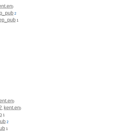
ent.en
)
p_pub
2
ep_pub
1
ent.en
)
2
kent.en
,
)
b
1
pub
2
ub
1