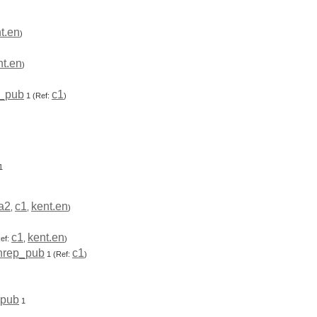
t.en
)
nt.en
)
_pub
c1
1
(Ref:
)
1
a2
c1
kent.en
,
,
)
c1
kent.en
ef:
,
)
nrep_pub
c1
1
(Ref:
)
_pub
1