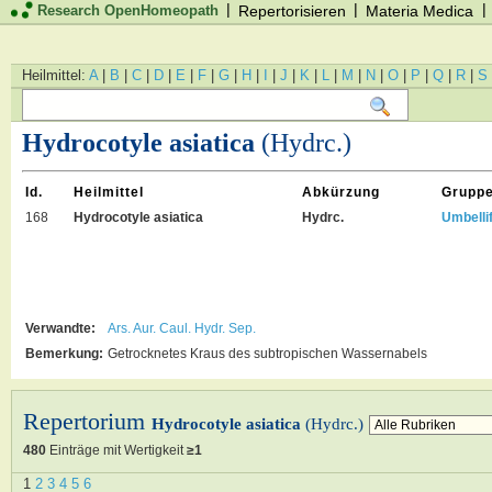
|
|
|
Research OpenHomeopath
Repertorisieren
Materia Medica
Heilmittel:
A
|
B
|
C
|
D
|
E
|
F
|
G
|
H
|
I
|
J
|
K
|
L
|
M
|
N
|
O
|
P
|
Q
|
R
|
S
Hydrocotyle asiatica
(Hydrc.)
Id.
Heilmittel
Abkürzung
Grupp
168
Hydrocotyle asiatica
Hydrc.
Umbelli
Verwandte:
Ars.
Aur.
Caul.
Hydr.
Sep.
Bemerkung:
Getrocknetes Kraus des subtropischen Wassernabels
Repertorium
Hydrocotyle asiatica
(Hydrc.)
480
Einträge mit Wertigkeit
≥1
1
2
3
4
5
6