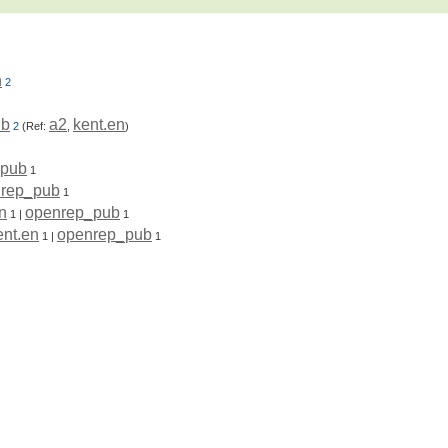
n
2
ub
a2
kent.en
2
(Ref:
,
)
_pub
1
rep_pub
1
n
openrep_pub
1
|
1
ent.en
openrep_pub
1
|
1