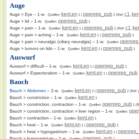
Auge
kent.en
openrep_pub
c1
ken
Auge > Eye
– 1-w.
Quellen:
1
|
1
(Ref:
,
openrep_pub
Auge > lid
– 1-w.
Quellen:
1
kent.en
openrep_pub
c1
ke
Auge > pain
– 1-w.
Quellen:
1
|
1
(Ref:
,
kent.en
openrep_pub
Auge > pain > aching
– 1-w.
Quellen:
1
|
1
openrep
Auge > pain > neuralgic (ciliary neuralgia)
– 1-w.
Quellen:
kent.en
openrep_pub
Auge > tumors on lids
– 1-w.
Quellen:
1
|
1
Auswurf
kent.en
openrep_pub
Auswurf > difficult
– 1-w.
Quellen:
1
|
1
kent.en
openrep_pub
Auswurf > Expectoration
– 1-w.
Quellen:
1
|
Bauch
kent.en
openrep_pub
Bauch > Abdomen
– 2-w.
Quellen:
2
|
2
(Ref:
kent.en
Bauch > constriction
– 1-w.
Quellen:
1
openrep_pub
Bauch > constriction, contraction
– 1-w.
Quellen:
1
(R
ope
Bauch > constriction, contraction > liver region
– 1-w.
Quellen:
kent.en
Bauch > contraction
– 1-w.
Quellen:
1
kent.en
openrep_pub
Bauch > heat
– 1-w.
Quellen:
1
|
1
kent.en
openrep
Bauch > heat > hypogastrium
– 1-w.
Quellen:
1
|
openrep_pub
Bauch > hypogastrium
– 1-w.
Quellen:
1