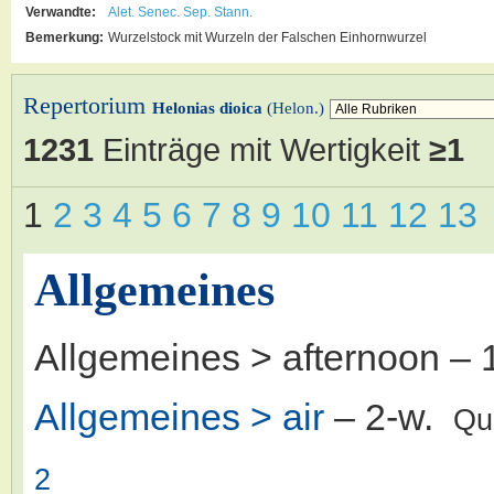
Verwandte:
Alet.
Senec.
Sep.
Stann.
Bemerkung:
Wurzelstock mit Wurzeln der Falschen Einhornwurzel
Repertorium
Helonias dioica
(Helon.)
1231
Einträge mit Wertigkeit
≥1
1
2
3
4
5
6
7
8
9
10
11
12
13
Allgemeines
Allgemeines > afternoon
– 
Allgemeines > air
– 2-w.
Qu
2