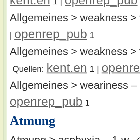
kent.en
openrep_pub
1
|
Allgemeines > weakness > 
openrep_pub
|
1
Allgemeines > weakness > 
kent.en
openr
Quellen:
1
|
Allgemeines > weariness
–
openrep_pub
1
Atmung
Atmung > asphyxia
– 1-w.