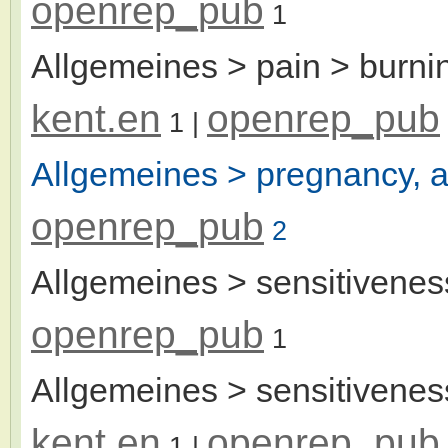
openrep_pub
1
Allgemeines > pain > burnin
kent.en
openrep_pub
1
|
Allgemeines > pregnancy, a
openrep_pub
2
Allgemeines > sensitivenes
openrep_pub
1
Allgemeines > sensitiveness
kent.en
openrep_pub
1
|