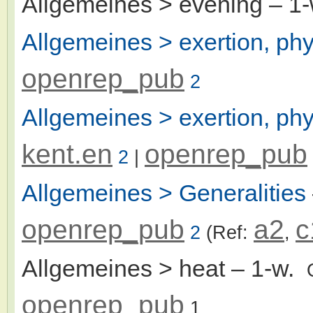
Allgemeines > evening
– 1
Allgemeines > exertion, phy
openrep_pub
2
Allgemeines > exertion, phy
kent.en
openrep_pub
2
|
Allgemeines > Generalities
openrep_pub
a2
c
2
(Ref:
,
Allgemeines > heat
– 1-w.
openrep_pub
1