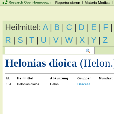
|
|
|
Research OpenHomeopath
Repertorisieren
Materia Medica
Heilmittel:
A
|
B
|
C
|
D
|
E
|
F
R
|
S
|
T
|
U
|
V
|
W
|
X
|
Y
|
Z
Helonias dioica
(Helon.
Id.
Heilmittel
Abkürzung
Gruppen
Mundart
164
Helonias dioica
Helon.
Liliaceae