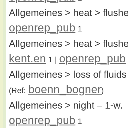
Allgemeines > heat > flushe
openrep_pub
1
Allgemeines > heat > flushe
kent.en
openrep_pub
1
|
Allgemeines > loss of fluids
boenn_bogner
(Ref:
)
Allgemeines > night
– 1-w.
openrep_pub
1