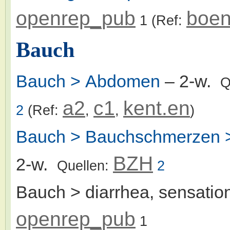
openrep_pub
boen
1
(Ref:
Bauch
Bauch > Abdomen
– 2-w.
Q
a2
c1
kent.en
2
(Ref:
,
,
)
Bauch > Bauchschmerzen >
BZH
2-w.
Quellen:
2
Bauch > diarrhea, sensation
openrep_pub
1