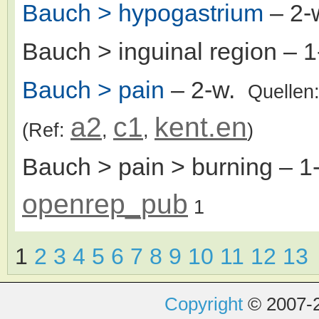
Bauch > hypogastrium
– 2-
Bauch > inguinal region
– 1
Bauch > pain
– 2-w.
Quellen
a2
c1
kent.en
(Ref:
,
,
)
Bauch > pain > burning
– 1
openrep_pub
1
1
2
3
4
5
6
7
8
9
10
11
12
13
Copyright
© 2007-2