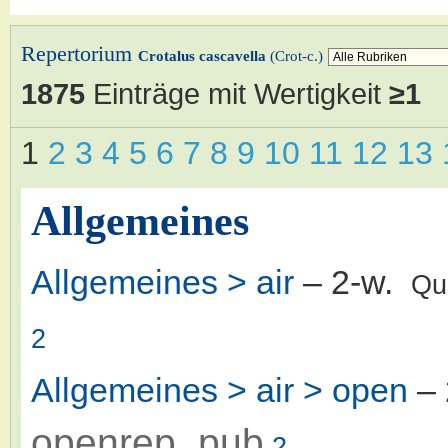
Repertorium
Crotalus cascavella
(Crot-c.)
1875
Einträge mit Wertigkeit
≥1
1
2
3
4
5
6
7
8
9
10
11
12
13
Allgemeines
Allgemeines > air
– 2-w.
Qu
2
Allgemeines > air > open
– 
openrep_pub
2