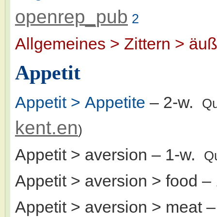
openrep_pub
2
Allgemeines > Zittern > äuß
Appetit
Appetit > Appetite
– 2-w.
Qu
kent.en
)
Appetit > aversion
– 1-w.
Q
Appetit > aversion > food
– 
Appetit > aversion > meat
–