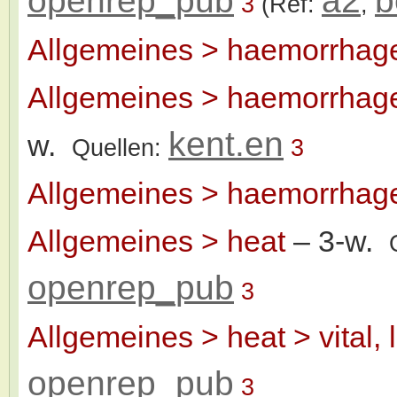
openrep_pub
a2
b
3
(Ref:
,
Allgemeines > haemorrhag
Allgemeines > haemorrhage
kent.en
w.
Quellen:
3
Allgemeines > haemorrhag
Allgemeines > heat
– 3-w.
openrep_pub
3
Allgemeines > heat > vital, 
openrep_pub
3