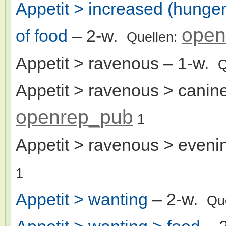
Appetit > increased (hunger 
open
of food
– 2-w.
Quellen:
Appetit > ravenous
– 1-w.
Q
Appetit > ravenous > canin
openrep_pub
1
Appetit > ravenous > eveni
1
Appetit > wanting
– 2-w.
Qu