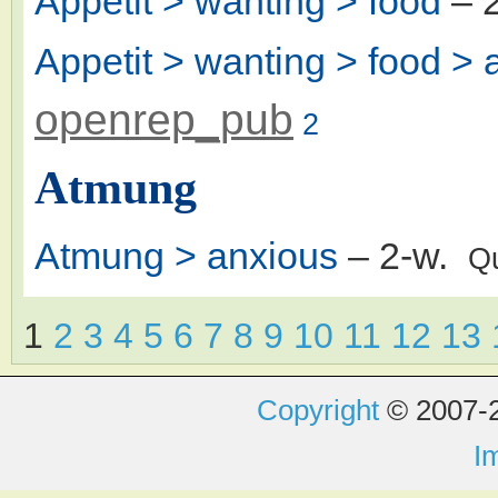
Appetit > wanting > food
– 
Appetit > wanting > food > a
openrep_pub
2
Atmung
Atmung > anxious
– 2-w.
Q
1
2
3
4
5
6
7
8
9
10
11
12
13
Copyright
© 2007-2
I