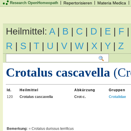
|
|
|
Research OpenHomeopath
Repertorisieren
Materia Medica
Heilmittel:
A
|
B
|
C
|
D
|
E
|
F
R
|
S
|
T
|
U
|
V
|
W
|
X
|
Y
|
Z
Crotalus cascavella
(Cr
Id.
Heilmittel
Abkürzung
Gruppen
120
Crotalus cascavella
Crot-c.
Crotalidae
Bemerkung:
= Crotalus durissus terrificus