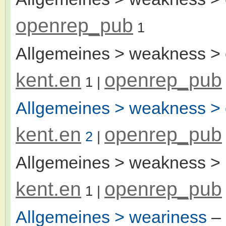
openrep_pub
1
Allgemeines > weakness > e
kent.en
openrep_pub
1
|
Allgemeines > weakness > 
kent.en
openrep_pub
2
|
Allgemeines > weakness > 
kent.en
openrep_pub
1
|
Allgemeines > weariness
–