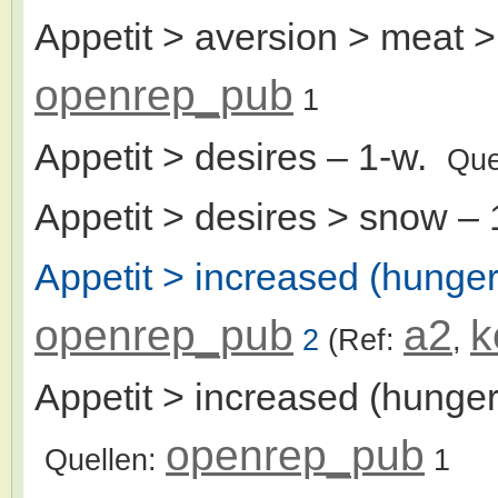
Appetit > aversion > meat >
openrep_pub
1
Appetit > desires
– 1-w.
Que
Appetit > desires > snow
– 
Appetit > increased (hunger
openrep_pub
a2
k
2
(Ref:
,
Appetit > increased (hunger
openrep_pub
Quellen:
1