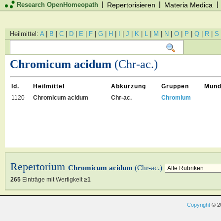
|
|
|
Research OpenHomeopath
Repertorisieren
Materia Medica
Heilmittel:
A
|
B
|
C
|
D
|
E
|
F
|
G
|
H
|
I
|
J
|
K
|
L
|
M
|
N
|
O
|
P
|
Q
|
R
|
S
Chromicum acidum
(Chr-ac.)
Id.
Heilmittel
Abkürzung
Gruppen
Mund
1120
Chromicum acidum
Chr-ac.
Chromium
Repertorium
Chromicum acidum
(Chr-ac.)
265
Einträge mit Wertigkeit
≥1
Copyright
© 2