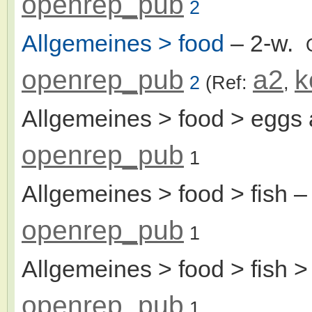
openrep_pub
2
Allgemeines > food
– 2-w.
openrep_pub
a2
k
2
(Ref:
,
Allgemeines > food > eggs 
openrep_pub
1
Allgemeines > food > fish
–
openrep_pub
1
Allgemeines > food > fish >
openrep_pub
1