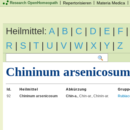
|
|
|
Research OpenHomeopath
Repertorisieren
Materia Medica
Heilmittel:
A
|
B
|
C
|
D
|
E
|
F
R
|
S
|
T
|
U
|
V
|
W
|
X
|
Y
|
Z
Chininum arsenicosu
Id.
Heilmittel
Abkürzung
Grupp
92
Chininum arsenicosum
Chin-a.
, Chin-ar., Chinin-ar.
Rubiac