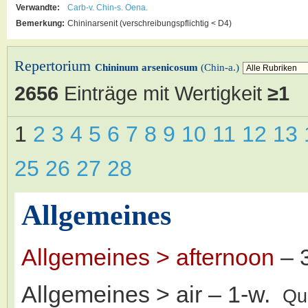
Verwandte:
Carb-v.
Chin-s.
Oena.
Bemerkung:
Chininarsenit (verschreibungspflichtig < D4)
Repertorium
Chininum arsenicosum
(Chin-a.)
2656
Einträge mit Wertigkeit
≥1
1
2
3
4
5
6
7
8
9
10
11
12
13
25
26
27
28
Allgemeines
Allgemeines > afternoon
– 
Allgemeines > air
– 1-w.
Qu