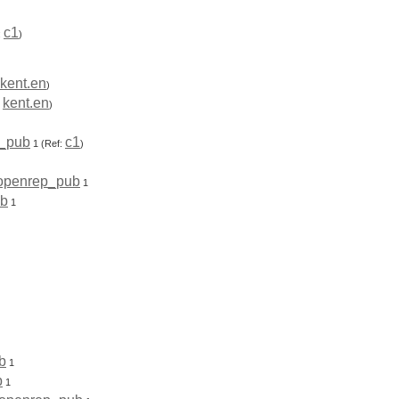
c1
:
)
kent.en
)
kent.en
,
)
_pub
c1
1
(Ref:
)
openrep_pub
1
ub
1
b
1
b
1