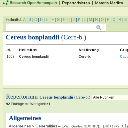
|
|
|
Research OpenHomeopath
Repertorisieren
Materia Medica
Heilmittel:
A
|
B
|
C
|
D
|
E
|
F
|
G
|
H
|
I
|
J
|
K
|
L
|
M
|
N
|
O
|
P
|
Q
|
R
|
S
Cereus bonplandii
(Cere-b.)
Id.
Heilmittel
Abkürzung
Gru
1053
Cereus bonplandii
Cere-b.
Cact
Repertorium
Cereus bonplandii
(Cere-b.)
92
Einträge mit Wertigkeit
≥1
Allgemeines
openrep_pub
c1
Allgemeines > Generalities
– 1-w.
Quellen:
1
(Ref:
)