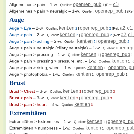
openrep_pub
c1
Allgemeines > pain
– 1-w.
Quellen:
1
(Ref:
)
openrep_pub
Allgemeines > pain > neuralgic
– 1-w.
Quellen:
1
(Ref
Auge
kent.en
openrep_pub
a2
c1
Auge > Eye
– 2-w.
Quellen:
2
|
2
(Ref:
,
,
kent.en
openrep_pub
a2
c1
Auge > pain
– 2-w.
Quellen:
2
|
2
(Ref:
,
kent.en
openrep_pub
Auge > pain > aching
– 2-w.
Quellen:
2
|
2
openrep
Auge > pain > neuralgic (ciliary neuralgia)
– 1-w.
Quellen:
kent.en
openrep_pub
Auge > pain > pressing
– 1-w.
Quellen:
1
|
1
kent.en
Auge > pain > pressing > pressure, etc.
– 1-w.
Quellen:
1
|
kent.en
openrep_p
Auge > pain > rising, when
– 1-w.
Quellen:
1
|
kent.en
openrep_pub
Auge > photophobia
– 1-w.
Quellen:
1
|
1
Brust
kent.en
openrep_pub
Brust > Chest
– 3-w.
Quellen:
3
|
3
kent.en
openrep_pub
Brust > pain
– 3-w.
Quellen:
3
|
3
kent.en
Brust > pain > heart
– 3-w.
Quellen:
3
Extremitäten
kent.en
openrep_pu
Extremitäten > Extremities
– 1-w.
Quellen:
1
|
kent.en
openrep_pu
Extremitäten > numbness
– 1-w.
Quellen:
1
|