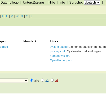
|
|
|
|
|
Datenpflege
Unterstützung
Hilfe
Info
Sprache:
|
T
|
U
|
V
|
W
|
X
|
Y
|
Z
ppen
Mundart
Links
aceae
system-sat.de
Die homöopathischen Fäden 
provings.info
Systematik und Prüfungen
homoeowiki.org
OpenHomeopath
alle
≥2
≥3