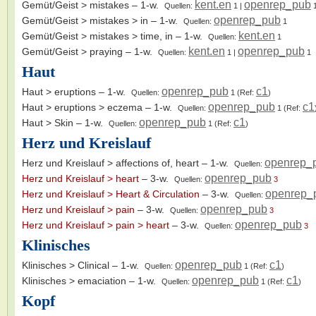
kent.en
openrep_pub
Gemüt/Geist > mistakes
– 1-w.
Quellen:
1
|
openrep_pub
Gemüt/Geist > mistakes > in
– 1-w.
Quellen:
1
kent.en
Gemüt/Geist > mistakes > time, in
– 1-w.
Quellen:
1
kent.en
openrep_pub
Gemüt/Geist > praying
– 1-w.
Quellen:
1
|
1
Haut
openrep_pub
c1
Haut > eruptions
– 1-w.
Quellen:
1
(Ref:
)
openrep_pub
c1
Haut > eruptions > eczema
– 1-w.
Quellen:
1
(Ref:
openrep_pub
c1
Haut > Skin
– 1-w.
Quellen:
1
(Ref:
)
Herz und Kreislauf
openrep_
Herz und Kreislauf > affections of, heart
– 1-w.
Quellen:
openrep_pub
Herz und Kreislauf > heart
– 3-w.
Quellen:
3
openrep_
Herz und Kreislauf > Heart & Circulation
– 3-w.
Quellen:
openrep_pub
Herz und Kreislauf > pain
– 3-w.
Quellen:
3
openrep_pub
Herz und Kreislauf > pain > heart
– 3-w.
Quellen:
3
Klinisches
openrep_pub
c1
Klinisches > Clinical
– 1-w.
Quellen:
1
(Ref:
)
openrep_pub
c1
Klinisches > emaciation
– 1-w.
Quellen:
1
(Ref:
)
Kopf