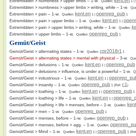
kent.en
Extremitäten > numbness > upper limbs
– 1-w.
Quellen:
1
|
Extremitäten > numbness > upper limbs > writing, while
– 1-w.
Que
kent.en
openrep_pub
Extremitäten > pain
– 1-w.
Quellen:
1
|
1
kent.en
open
Extremitäten > pain > upper limbs
– 1-w.
Quellen:
1
|
k
Extremitäten > pain > upper limbs > writing, while
– 1-w.
Quellen:
openrep_pub
Extremitäten > upper limbs
– 1-w.
Quellen:
1
Gemüt/Geist
cpr2018r1
Gemüt/Geist > alternating states
– 1-w.
Quellen:
1
Gemüt/Geist > alternating states > mental with physical
– 3-w.
Que
kent.en
openrep_pub
Gemüt/Geist > delusions
– 1-w.
Quellen:
1
|
Gemüt/Geist > delusions > influence, is under a powerful
– 1-w.
Q
kent.en
openrep_pu
Gemüt/Geist > industrious
– 1-w.
Quellen:
1
|
openrep_pub
c1
Gemüt/Geist > insanity
– 1-w.
Quellen:
1
(Ref:
)
kent.en
openrep_pub
Gemüt/Geist > loathing
– 1-w.
Quellen:
1
|
1
kent.en
openrep_
Gemüt/Geist > loathing > life
– 1-w.
Quellen:
1
|
ken
Gemüt/Geist > loathing > life > menses, before
– 1-w.
Quellen:
openrep_pub
Gemüt/Geist > men
– 1-w.
Quellen:
1
openrep_pub
Gemüt/Geist > menses, before
– 1-w.
Quellen:
1
openrep_p
Gemüt/Geist > menses, before > agg.
– 1-w.
Quellen:
kent.en
openrep_pub
Gemüt/Geist > Mind
– 1-w.
Quellen:
1
|
1
(Re