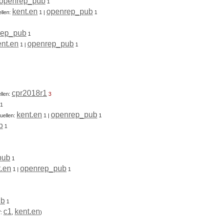
openrep_pub
1
kent.en
openrep_pub
llen:
1
|
1
rep_pub
1
ent.en
openrep_pub
1
|
1
cpr2018r1
llen:
3
1
kent.en
openrep_pub
uellen:
1
|
1
b
1
pub
1
t.en
openrep_pub
1
|
1
ub
1
c1
kent.en
f:
,
)